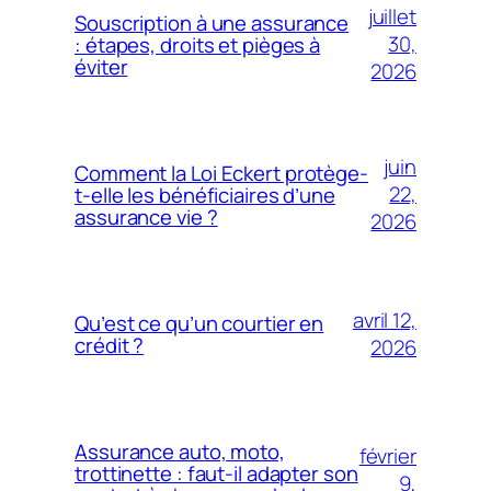
juillet
Souscription à une assurance
30,
: étapes, droits et pièges à
éviter
2026
juin
Comment la Loi Eckert protège-
22,
t-elle les bénéficiaires d’une
assurance vie ?
2026
avril 12,
Qu’est ce qu’un courtier en
crédit ?
2026
Assurance auto, moto,
février
trottinette : faut-il adapter son
9,