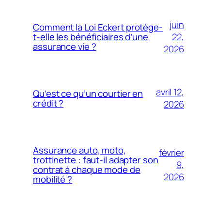
juin
Comment la Loi Eckert protège-
22,
t-elle les bénéficiaires d’une
assurance vie ?
2026
avril 12,
Qu’est ce qu’un courtier en
crédit ?
2026
Assurance auto, moto,
février
trottinette : faut-il adapter son
9,
contrat à chaque mode de
2026
mobilité ?