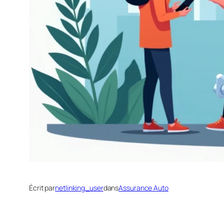
Écrit par
netlinking_user
dans
Assurance Auto