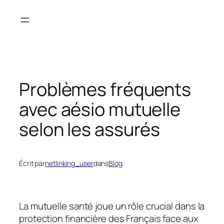
Aller
au
contenu
Problèmes fréquents
avec aésio mutuelle
selon les assurés
Écrit par
netlinking_user
dans
Blog
La mutuelle santé joue un rôle crucial dans la
protection financière des Français face aux