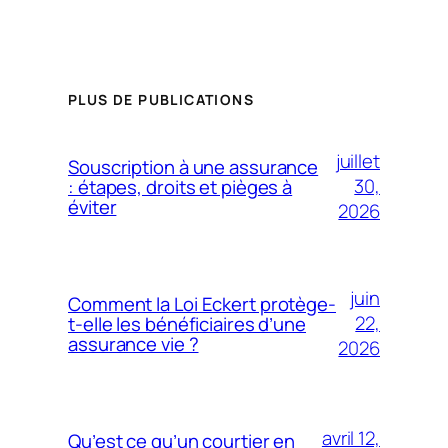
PLUS DE PUBLICATIONS
juillet
Souscription à une assurance
30,
: étapes, droits et pièges à
éviter
2026
juin
Comment la Loi Eckert protège-
22,
t-elle les bénéficiaires d’une
assurance vie ?
2026
avril 12,
Qu’est ce qu’un courtier en