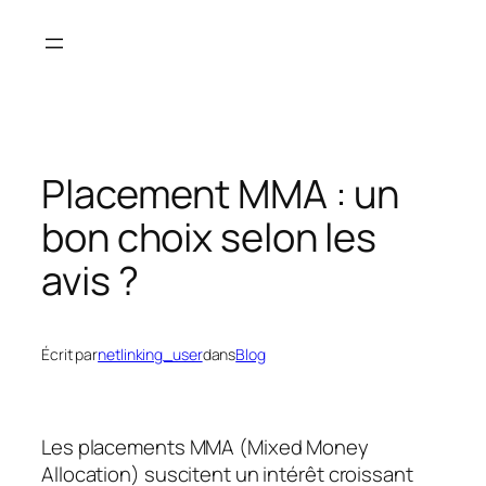
Aller
au
contenu
Placement MMA : un
bon choix selon les
avis ?
Écrit par
netlinking_user
dans
Blog
Les placements MMA (Mixed Money
Allocation) suscitent un intérêt croissant