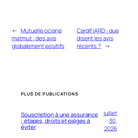
←
Mutuelle ociane
Cardif IARD : que
matmut : des avis
disent les avis
globalement positifs
récents ?
→
PLUS DE PUBLICATIONS
juillet
Souscription à une assurance
30,
: étapes, droits et pièges à
éviter
2026