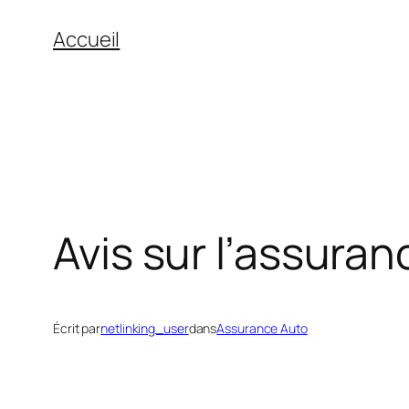
Aller
Accueil
au
contenu
Avis sur l’assura
Écrit par
netlinking_user
dans
Assurance Auto