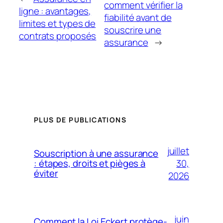
comment vérifier la
ligne : avantages,
fiabilité avant de
limites et types de
souscrire une
contrats proposés
assurance
→
PLUS DE PUBLICATIONS
juillet
Souscription à une assurance
30,
: étapes, droits et pièges à
éviter
2026
juin
Comment la Loi Eckert protège-