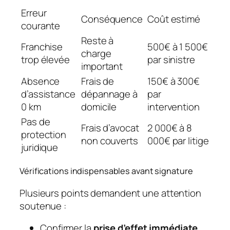
Erreur
Conséquence
Coût estimé
courante
Reste à
Franchise
500€ à 1 500€
charge
trop élevée
par sinistre
important
Absence
Frais de
150€ à 300€
d’assistance
dépannage à
par
0 km
domicile
intervention
Pas de
Frais d’avocat
2 000€ à 8
protection
non couverts
000€ par litige
juridique
Vérifications indispensables avant signature
Plusieurs points demandent une attention
soutenue :
Confirmer la
prise d’effet immédiate